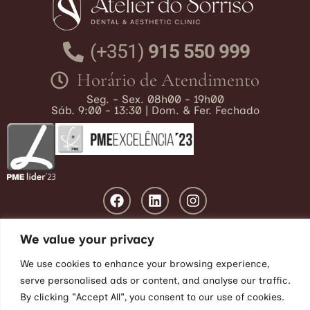
(+351)
915 550 999
Horário de Atendimento
Seg. - Sex. 08h00 - 19h00
Sáb. 9:00 - 13:30 | Dom. & Fer. Fechado
We value your privacy
We use cookies to enhance your browsing experience,
Blog
|
Privacidade
|
Cookies
|
Litígios
|
Livro de Reclamações
serve personalised ads or content, and analyse our traffic.
By clicking "Accept All", you consent to our use of cookies.
© 2026 Atelier do Sorriso, LDA |
Web Design by:
The KEY SEO