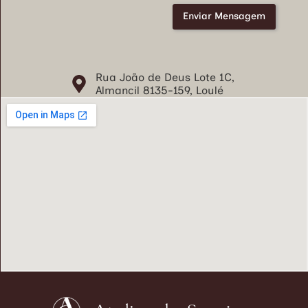
m
o
Enviar Mensagem
s
e
C
o
Rua João de Deus Lote 1C,
n
Almancil 8135-159, Loulé
d
i
ç
õ
e
s
*