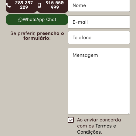
N
289 397
915 550
o
229
999
m
E
e
WhatsApp Chat
m
*
a
Se preferir,
preencha o
T
i
formulário
:
e
l
l
*
M
e
e
f
n
o
s
n
a
e
g
*
e
m
*
T
Ao enviar concorda
e
com os
Termos e
r
Condições
.